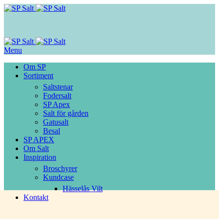
Menu
Om SP
Sortiment
Saltstenar
Fodersalt
SP Apex
Salt för gården
Gatusalt
Besal
SP APEX
Om Salt
Inspiration
Broschyrer
Kundcase
Hässelås Vilt
Kontakt