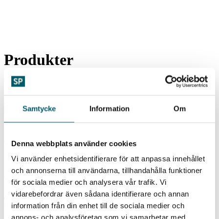
Produkter
Visar alla 3 resultat
Show sidebar
Samtycke
Information
Om
Gatusalt
Denna webbplats använder cookies
SP Gatusalt – Effektiva lösningar för snö- och halkbekämpning
Vi använder enhetsidentifierare för att anpassa innehållet
och annonserna till användarna, tillhandahålla funktioner
Läs mer
för sociala medier och analysera vår trafik. Vi
vidarebefordrar även sådana identifierare och annan
Tösalt 10kg
information från din enhet till de sociala medier och
annons- och analysföretag som vi samarbetar med.