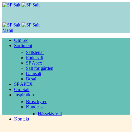
Menu
Om SP
Sortiment
Saltstenar
Fodersalt
SP Apex
Salt för gården
Gatusalt
Besal
SP APEX
Om Salt
Inspiration
Broschyrer
Kundcase
Hässelås Vilt
Kontakt