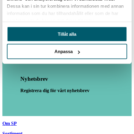
SP Tösalt – Effektiva lösningar för snö- och halkbekämpning
Dessa kan i sin tur kombinera informationen med annan
Läs mer
information som du har tillhandahållit eller som de har
samlat in när du har använt deras tjänster.
Tösalt 13kg
Tillåt alla
SP Tösalt - Effektiva lösningar för snö- och halkbekämpning
Läs mer
Anpassa
Nyhetsbrev
Registrera dig för vårt nyhetsbrev
Om SP
Sortiment