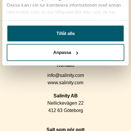
Dessa kan i sin tur kombinera informationen med annan
Sortiment
information som du har tillhandahållit eller som de har
Om salt
samlat in när du har använt deras tjänster.
Broschyr
Tillåt alla
Följ oss på instagram
Följ oss på Linkedin
Anpassa
Kontakt
info@salinity.com
www.salinity.com
Salinity AB
Nellickevägen 22
412 63 Göteborg
Salt som gör gott