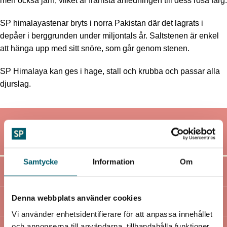
men också järn, vilket är främsta anledningen till dess rosa färg.
SP himalayastenar bryts i norra Pakistan där det lagrats i
depåer i berggrunden under miljontals år. Saltstenen är enkel
att hänga upp med sitt snöre, som går genom stenen.
SP Himalaya kan ges i hage, stall och krubba och passar alla
djurslag.
INNEHÅLLSDEKLARATION PER KG
Samtycke
Information
Om
Natriumklorid (NaCl)
98%
Denna webbplats använder cookies
Natrium
38%
Vi använder enhetsidentifierare för att anpassa innehållet
och annonserna till användarna, tillhandahålla funktioner