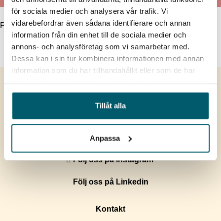
för sociala medier och analysera vår trafik. Vi
PRODUKTDATA
vidarebefordrar även sådana identifierare och annan
Produktdata
information från din enhet till de sociala medier och
LADDA NER PRODUKTDATABLAD
annons- och analysföretag som vi samarbetar med.
Dessa kan i sin tur kombinera informationen med annan
information som du har tillhandahållit eller som de har
samlat in när du har använt deras tjänster.
Om SP
Tillåt alla
Sortiment
Om salt
Anpassa
Broschyr
Följ oss på instagram
Följ oss på Linkedin
Kontakt