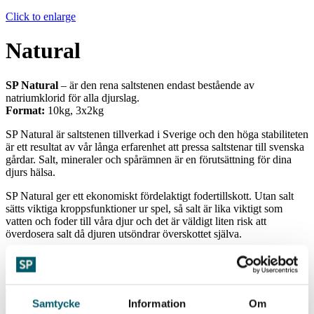
Click to enlarge
Natural
SP Natural
– är den rena saltstenen endast bestående av
natriumklorid för alla djurslag.
Format:
10kg, 3x2kg
SP Natural är saltstenen tillverkad i Sverige och den höga stabiliteten
är ett resultat av vår långa erfarenhet att pressa saltstenar till svenska
gårdar. Salt, mineraler och spårämnen är en förutsättning för dina
djurs hälsa.
SP Natural ger ett ekonomiskt fördelaktigt fodertillskott. Utan salt
sätts viktiga kroppsfunktioner ur spel, så salt är lika viktigt som
vatten och foder till våra djur och det är väldigt liten risk att
överdosera salt då djuren utsöndrar överskottet själva.
Får användas i ekologiskt jordbruk enligt förordningarna (EU) nr
2018/848 och (EU) nr 2021/1165.
Innehållsdeklaration per kg
Samtycke
Information
Om
Natriumklorid (NaCl)
99%