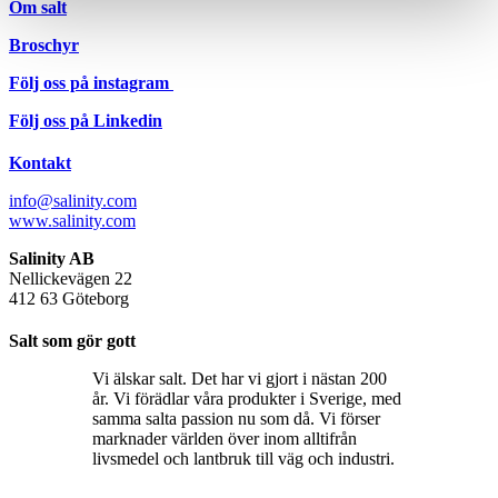
Om salt
Broschyr
Följ oss på instagram
Följ oss på Linkedin
Kontakt
info@salinity.com
www.salinity.com
Salinity AB
Nellickevägen 22
412 63 Göteborg
Salt som gör gott
Vi älskar salt. Det har vi gjort i nästan 200
år. Vi förädlar våra produkter i Sverige, med
samma salta passion nu som då. Vi förser
marknader världen över inom alltifrån
livsmedel och lantbruk till väg och industri.