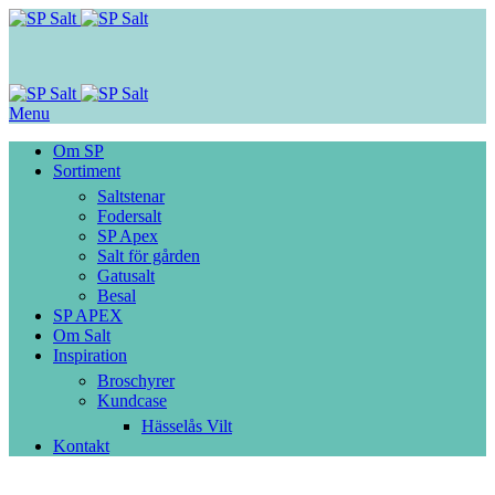
Menu
Om SP
Sortiment
Saltstenar
Fodersalt
SP Apex
Salt för gården
Gatusalt
Besal
SP APEX
Om Salt
Inspiration
Broschyrer
Kundcase
Hässelås Vilt
Kontakt