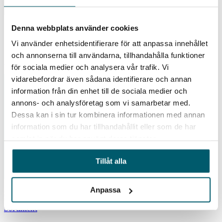
Natrium
39%
Produktdata
Denna webbplats använder cookies
Vi använder enhetsidentifierare för att anpassa innehållet
Produktdata
och annonserna till användarna, tillhandahålla funktioner
Ladda ner Produktdatablad
för sociala medier och analysera vår trafik. Vi
vidarebefordrar även sådana identifierare och annan
information från din enhet till de sociala medier och
annons- och analysföretag som vi samarbetar med.
Dessa kan i sin tur kombinera informationen med annan
Nyhetsbrev
information som du har tillhandahållit eller som de har
Registrera dig för vårt nyhetsbrev
samlat in när du har använt deras tjänster.
Tillåt alla
Anpassa
Om SP
Sortiment