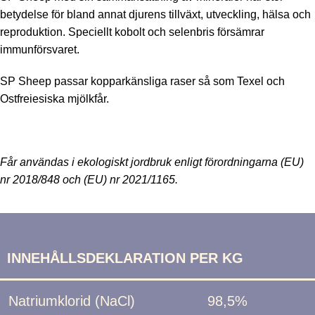
betydelse för bland annat djurens tillväxt, utveckling, hälsa och
reproduktion. Speciellt kobolt och selenbris försämrar
immunförsvaret.
SP Sheep passar kopparkänsliga raser så som Texel och
Ostfreiesiska mjölkfår.
Får användas i ekologiskt jordbruk enligt förordningarna (EU)
nr 2018/848 och (EU) nr 2021/1165.
INNEHÅLLSDEKLARATION PER KG
Natriumklorid (NaCl)
98,5%