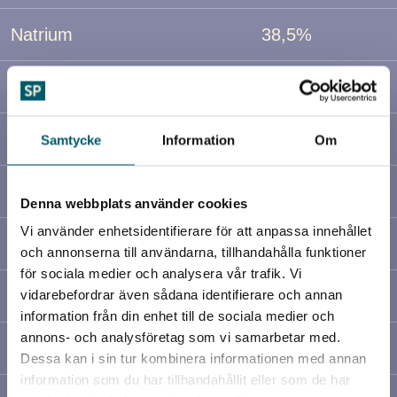
Natrium
38,5%
Kalcium
0,2%
Magnesium
0,2%
Samtycke
Information
Om
Zink
120 mg/kg
Denna webbplats använder cookies
Vi använder enhetsidentifierare för att anpassa innehållet
Mangan
170 mg/kg
och annonserna till användarna, tillhandahålla funktioner
för sociala medier och analysera vår trafik. Vi
Kalcium
50 mg/kg
vidarebefordrar även sådana identifierare och annan
information från din enhet till de sociala medier och
annons- och analysföretag som vi samarbetar med.
Selen
30 mg/kg
Dessa kan i sin tur kombinera informationen med annan
information som du har tillhandahållit eller som de har